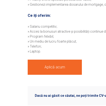
» Gestionezi implementarea dosarului de mortgage, cu b
Ce iți oferim:
» Salariu competitiv;
» Acces la bonusuri atractive și posibilități continue
» Program felxibil;
» Un mediu de lucru foarte plăcut;
» Telefon;
» Laptop.
Aplică acum
Dacă nu ai găsit ce căutai, ne poți trimite CV-u