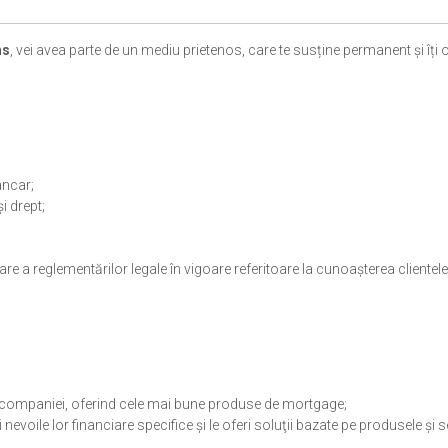
ns
, vei avea parte de un mediu prietenos, care te susține permanent și îți o
ancar;
i drept;
e a reglementărilor legale în vigoare referitoare la cunoașterea clientele
 ai companiei, oferind cele mai bune produse de mortgage;
i nevoile lor financiare specifice și le oferi soluţii bazate pe produsele și se