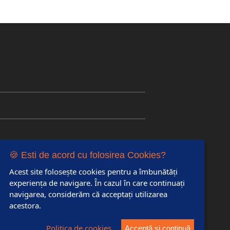
🍪 Esti de acord cu folosirea Cookies?
🍪 Esti de acord cu folosirea Cookies?
Acest site folosește cookies pentru a îmbunătăți
Acest site folosește cookies pentru a îmbunătăți
experiența de navigare. În cazul în care continuaţi
experiența de navigare. În cazul în care continuaţi
navigarea, considerăm că acceptaţi utilizarea
navigarea, considerăm că acceptaţi utilizarea
acestora.
acestora.
Politica de cookies
Politica de cookies
Acceptă și continuă
Acceptă și continuă