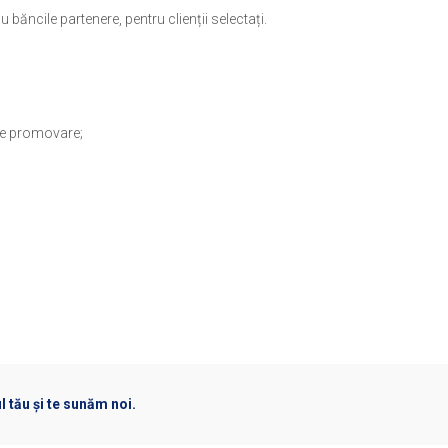
ăncile partenere, pentru clienții selectați.
 de promovare;
l tău și te sunăm noi.