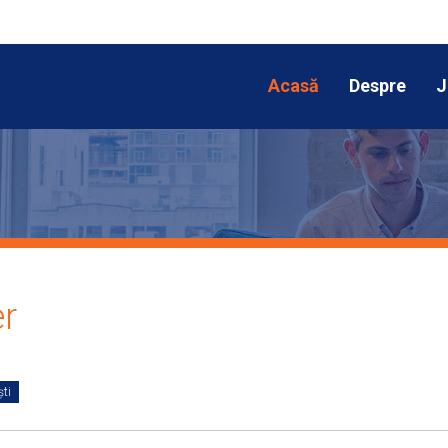
Acasă
Despre
J
r
ti