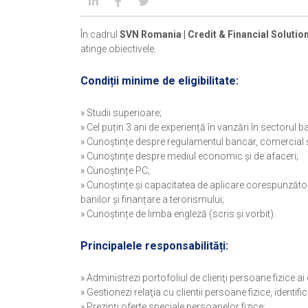
În cadrul
SVN Romania | Credit & Financial Solutio
atinge obiectivele.
Condiții minime de eligibilitate:
» Studii superioare;
» Cel puțin 3 ani de experiență în vanzări în sectorul b
» Cunoștințe despre regulamentul bancar, comercial ș
» Cunoștințe despre mediul economic și de afaceri;
» Cunoștințe PC;
» Cunoștințe și capacitatea de aplicare corespunzătoar
banilor și finanțare a terorismului;
» Cunoștințe de limba engleză (scris și vorbit).
Principalele responsabilități:
» Administrezi portofoliul de clienţi persoane fizice
» Gestionezi relaţia cu clientii persoane fizice, identific
» Prezinți oferte speciale persoanelor fizice;