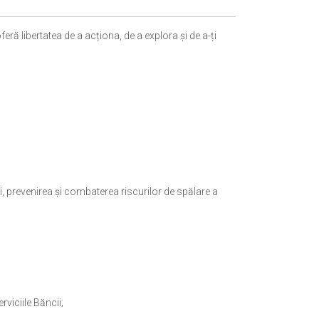
feră libertatea de a acționa, de a explora și de a-ți
i, prevenirea și combaterea riscurilor de spălare a
rviciile Băncii;