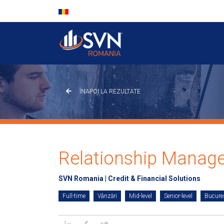
ÎNAPOI LA REZULTATE
Relationship Manage
SVN Romania | Credit & Financial Solutions
Full-time
Vânzări
Mid-level
Senior-level
Bucureș